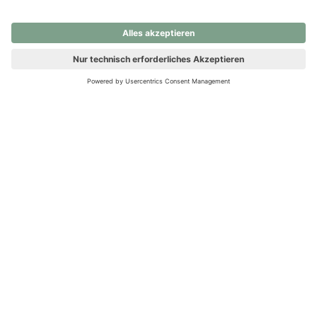
nochmals versuchen.
Ups! Da ist etwas schiefgelaufen. Bitte die Seite neu laden oder
nochmals versuchen.