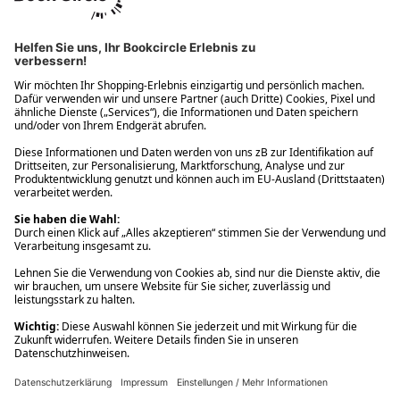
Ups! Da ist etwas schiefgelaufen. Bitte die Seite neu laden oder
nochmals versuchen.
Ups! Da ist etwas schiefgelaufen. Bitte die Seite neu laden oder