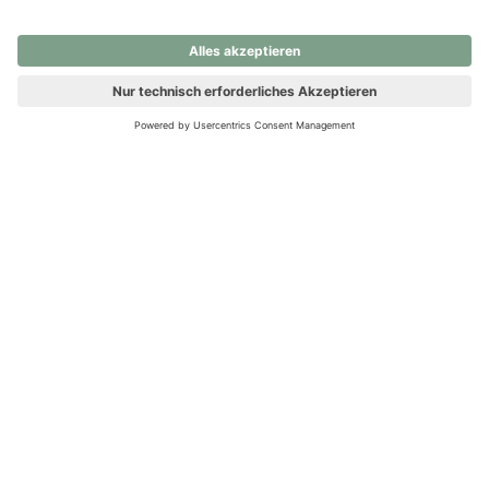
nochmals versuchen.
Ups! Da ist etwas schiefgelaufen. Bitte die Seite neu laden oder
nochmals versuchen.