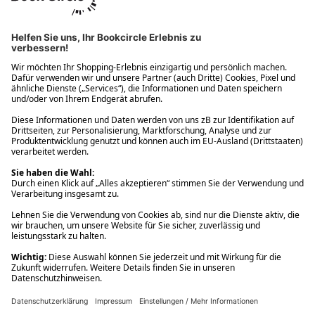
Ups! Da ist etwas schiefgelaufen. Bitte die Seite neu laden oder
nochmals versuchen.
Ups! Da ist etwas schiefgelaufen. Bitte die Seite neu laden oder