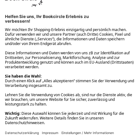
Ups! Da ist etwas schiefgelaufen. Bitte die Seite neu laden oder
nochmals versuchen.
Ups! Da ist etwas schiefgelaufen. Bitte die Seite neu laden oder