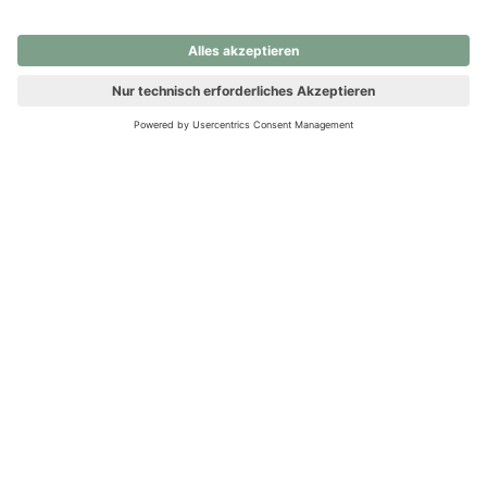
nochmals versuchen.
Ups! Da ist etwas schiefgelaufen. Bitte die Seite neu laden oder
nochmals versuchen.