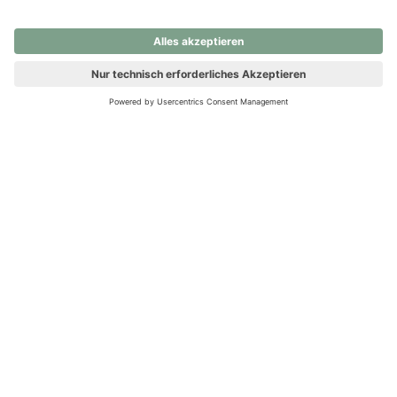
nochmals versuchen.
Ups! Da ist etwas schiefgelaufen. Bitte die Seite neu laden oder
nochmals versuchen.