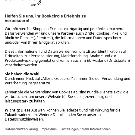
Ups! Da ist etwas schiefgelaufen. Bitte die Seite neu laden oder
nochmals versuchen.
Ups! Da ist etwas schiefgelaufen. Bitte die Seite neu laden oder