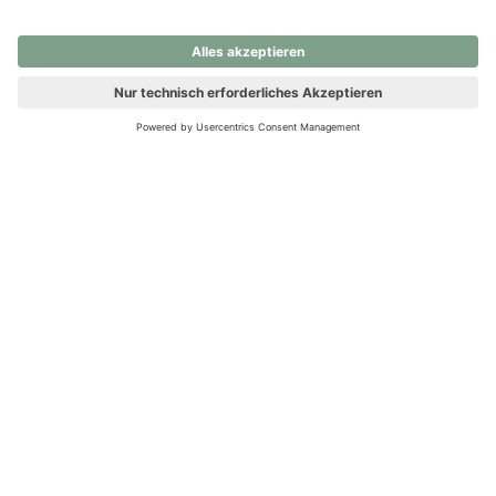
nochmals versuchen.
Ups! Da ist etwas schiefgelaufen. Bitte die Seite neu laden oder
nochmals versuchen.