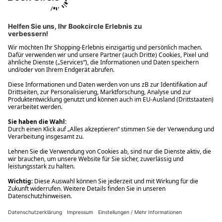
Ups! Da ist etwas schiefgelaufen. Bitte die Seite neu laden oder
nochmals versuchen.
Ups! Da ist etwas schiefgelaufen. Bitte die Seite neu laden oder