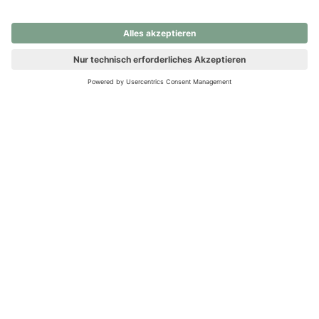
nochmals versuchen.
Ups! Da ist etwas schiefgelaufen. Bitte die Seite neu laden oder
nochmals versuchen.