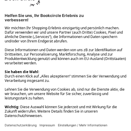
Ups! Da ist etwas schiefgelaufen. Bitte die Seite neu laden oder
nochmals versuchen.
Ups! Da ist etwas schiefgelaufen. Bitte die Seite neu laden oder