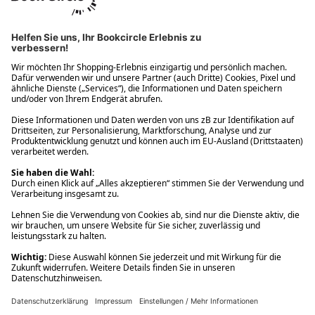
Ups! Da ist etwas schiefgelaufen. Bitte die Seite neu laden oder
nochmals versuchen.
Ups! Da ist etwas schiefgelaufen. Bitte die Seite neu laden oder