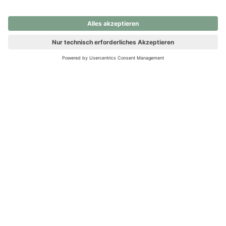
nochmals versuchen.
Ups! Da ist etwas schiefgelaufen. Bitte die Seite neu laden oder
nochmals versuchen.