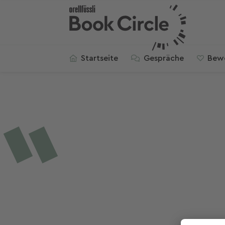
Startseite
Gespräche
Bew