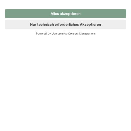
nochmals versuchen.
Ups! Da ist etwas schiefgelaufen. Bitte die Seite neu laden oder
nochmals versuchen.