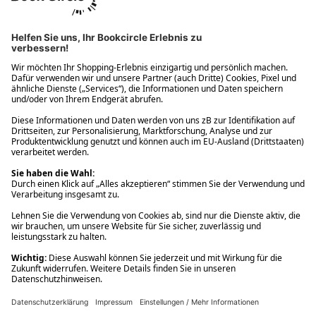
Ups! Da ist etwas schiefgelaufen. Bitte die Seite neu laden oder
nochmals versuchen.
Ups! Da ist etwas schiefgelaufen. Bitte die Seite neu laden oder