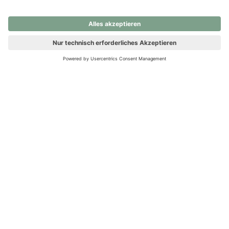
nochmals versuchen.
Ups! Da ist etwas schiefgelaufen. Bitte die Seite neu laden oder
nochmals versuchen.