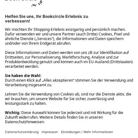
Ups! Da ist etwas schiefgelaufen. Bitte die Seite neu laden oder
nochmals versuchen.
Ups! Da ist etwas schiefgelaufen. Bitte die Seite neu laden oder