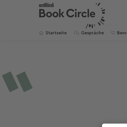
Startseite
Gespräche
Bew