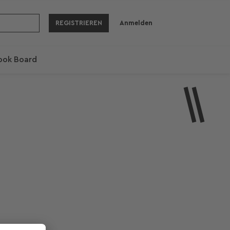
REGISTRIEREN
Anmelden
ook Board