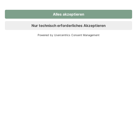
nochmals versuchen.
Ups! Da ist etwas schiefgelaufen. Bitte die Seite neu laden oder
nochmals versuchen.