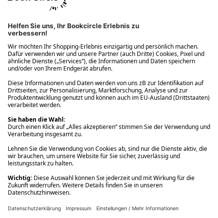
Ups! Da ist etwas schiefgelaufen. Bitte die Seite neu laden oder
nochmals versuchen.
Ups! Da ist etwas schiefgelaufen. Bitte die Seite neu laden oder