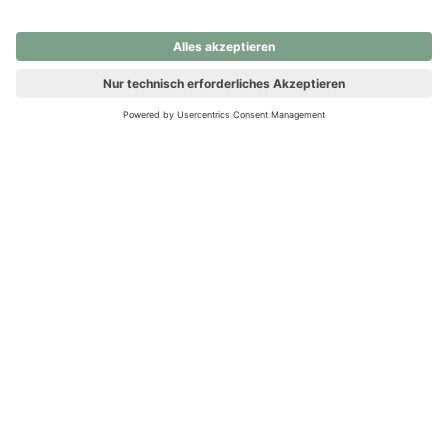
nochmals versuchen.
Ups! Da ist etwas schiefgelaufen. Bitte die Seite neu laden oder
nochmals versuchen.