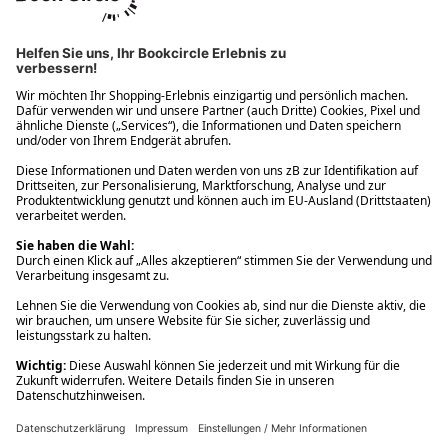
Ups! Da ist etwas schiefgelaufen. Bitte die Seite neu laden oder
nochmals versuchen.
Ups! Da ist etwas schiefgelaufen. Bitte die Seite neu laden oder