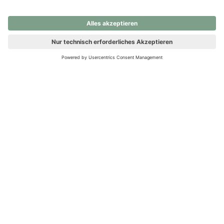
nochmals versuchen.
Ups! Da ist etwas schiefgelaufen. Bitte die Seite neu laden oder
nochmals versuchen.