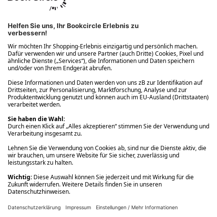
Ups! Da ist etwas schiefgelaufen. Bitte die Seite neu laden oder
nochmals versuchen.
Ups! Da ist etwas schiefgelaufen. Bitte die Seite neu laden oder