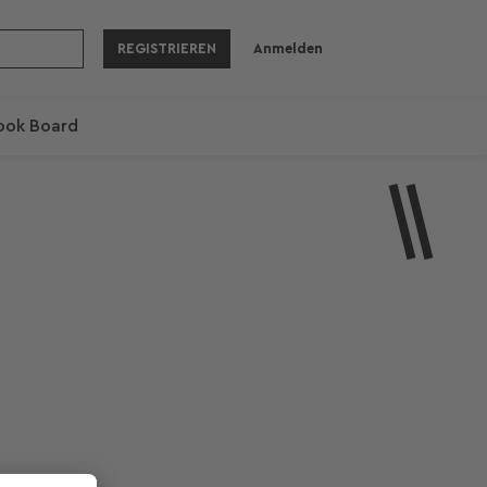
REGISTRIEREN
Anmelden
ook Board