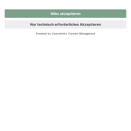
nochmals versuchen.
Ups! Da ist etwas schiefgelaufen. Bitte die Seite neu laden oder
nochmals versuchen.