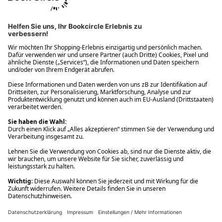
Ups! Da ist etwas schiefgelaufen. Bitte die Seite neu laden oder
nochmals versuchen.
Ups! Da ist etwas schiefgelaufen. Bitte die Seite neu laden oder