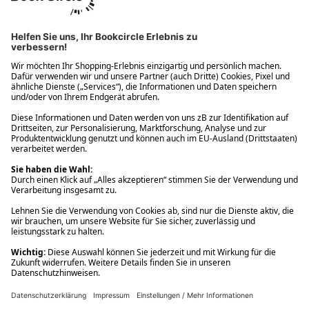
Ups! Da ist etwas schiefgelaufen. Bitte die Seite neu laden oder
nochmals versuchen.
Ups! Da ist etwas schiefgelaufen. Bitte die Seite neu laden oder