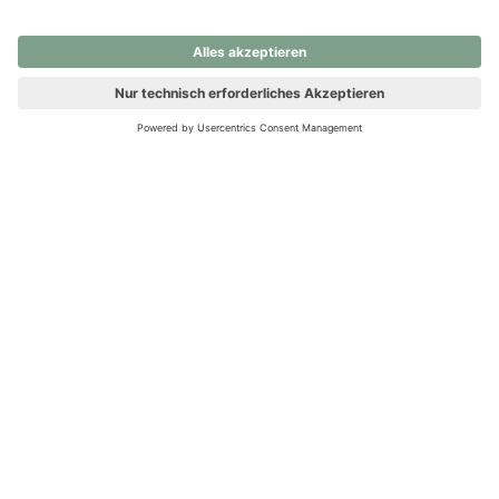
nochmals versuchen.
Ups! Da ist etwas schiefgelaufen. Bitte die Seite neu laden oder
nochmals versuchen.