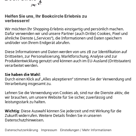
Ups! Da ist etwas schiefgelaufen. Bitte die Seite neu laden oder
nochmals versuchen.
Ups! Da ist etwas schiefgelaufen. Bitte die Seite neu laden oder