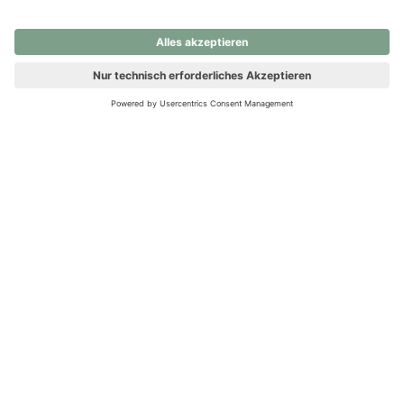
nochmals versuchen.
Ups! Da ist etwas schiefgelaufen. Bitte die Seite neu laden oder
nochmals versuchen.