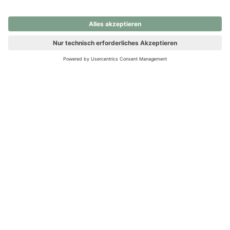
nochmals versuchen.
Ups! Da ist etwas schiefgelaufen. Bitte die Seite neu laden oder
nochmals versuchen.