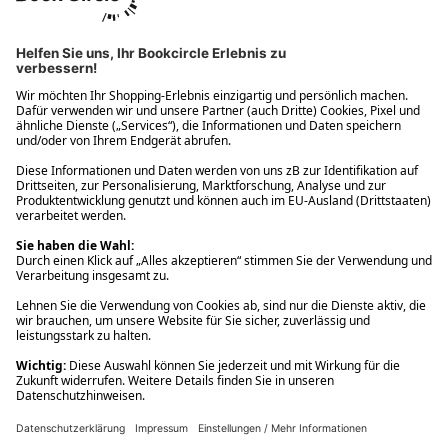
Ups! Da ist etwas schiefgelaufen. Bitte die Seite neu laden oder
nochmals versuchen.
Ups! Da ist etwas schiefgelaufen. Bitte die Seite neu laden oder