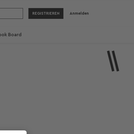
REGISTRIEREN
Anmelden
ook Board