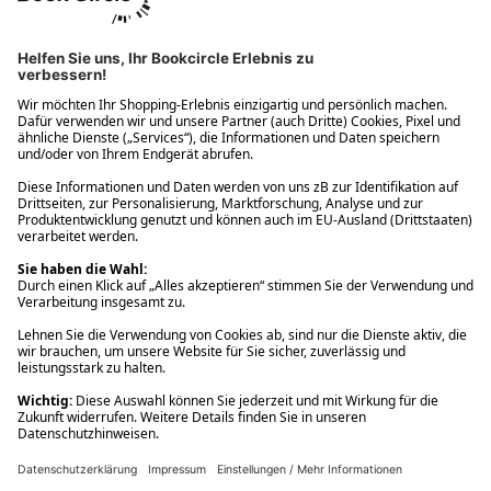
Ups! Da ist etwas schiefgelaufen. Bitte die Seite neu laden oder
nochmals versuchen.
Ups! Da ist etwas schiefgelaufen. Bitte die Seite neu laden oder