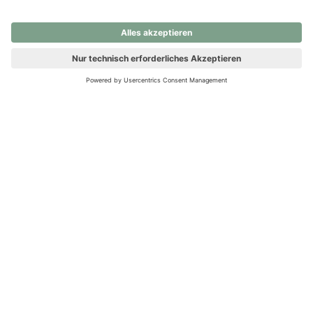
nochmals versuchen.
Ups! Da ist etwas schiefgelaufen. Bitte die Seite neu laden oder
nochmals versuchen.