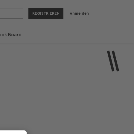
REGISTRIEREN
Anmelden
ook Board