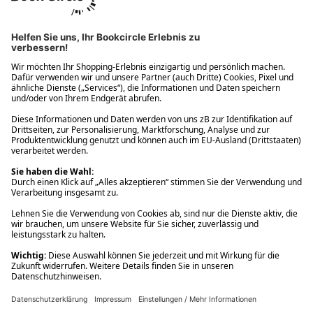
Ups! Da ist etwas schiefgelaufen. Bitte die Seite neu laden oder
nochmals versuchen.
Ups! Da ist etwas schiefgelaufen. Bitte die Seite neu laden oder