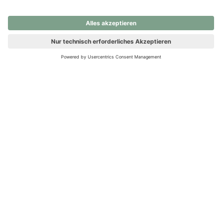
nochmals versuchen.
Ups! Da ist etwas schiefgelaufen. Bitte die Seite neu laden oder
nochmals versuchen.