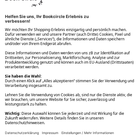
Ups! Da ist etwas schiefgelaufen. Bitte die Seite neu laden oder
nochmals versuchen.
Ups! Da ist etwas schiefgelaufen. Bitte die Seite neu laden oder