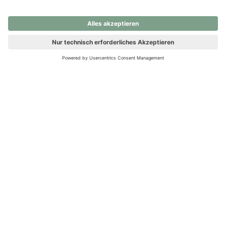
nochmals versuchen.
Ups! Da ist etwas schiefgelaufen. Bitte die Seite neu laden oder
nochmals versuchen.