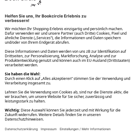
Ups! Da ist etwas schiefgelaufen. Bitte die Seite neu laden oder
nochmals versuchen.
Ups! Da ist etwas schiefgelaufen. Bitte die Seite neu laden oder