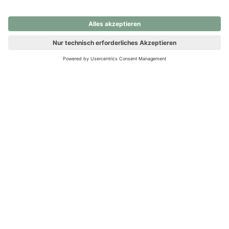
nochmals versuchen.
Ups! Da ist etwas schiefgelaufen. Bitte die Seite neu laden oder
nochmals versuchen.