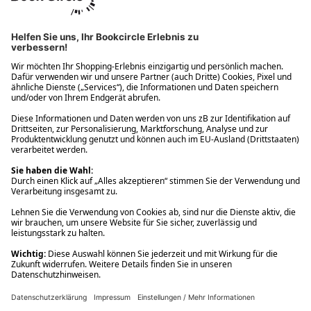
Ups! Da ist etwas schiefgelaufen. Bitte die Seite neu laden oder
nochmals versuchen.
Ups! Da ist etwas schiefgelaufen. Bitte die Seite neu laden oder