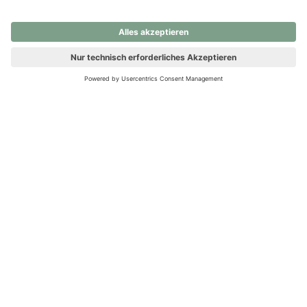
nochmals versuchen.
Ups! Da ist etwas schiefgelaufen. Bitte die Seite neu laden oder
nochmals versuchen.