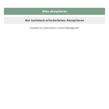
nochmals versuchen.
Ups! Da ist etwas schiefgelaufen. Bitte die Seite neu laden oder
nochmals versuchen.