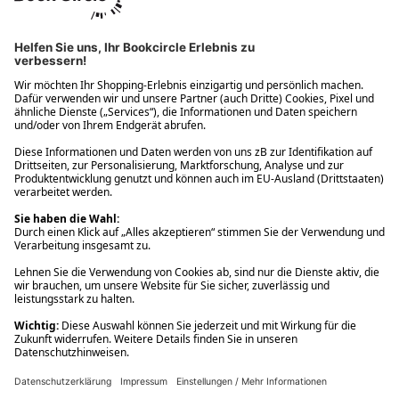
Ups! Da ist etwas schiefgelaufen. Bitte die Seite neu laden oder
nochmals versuchen.
Ups! Da ist etwas schiefgelaufen. Bitte die Seite neu laden oder