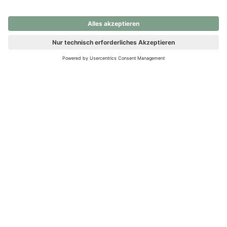
nochmals versuchen.
Ups! Da ist etwas schiefgelaufen. Bitte die Seite neu laden oder
nochmals versuchen.