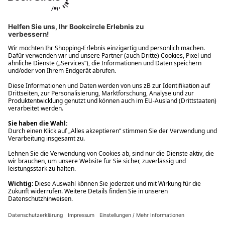
Ups! Da ist etwas schiefgelaufen. Bitte die Seite neu laden oder
nochmals versuchen.
Ups! Da ist etwas schiefgelaufen. Bitte die Seite neu laden oder