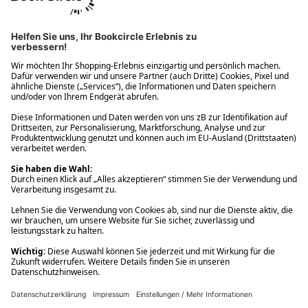
Ups! Da ist etwas schiefgelaufen. Bitte die Seite neu laden oder
nochmals versuchen.
Ups! Da ist etwas schiefgelaufen. Bitte die Seite neu laden oder