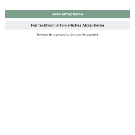
nochmals versuchen.
Ups! Da ist etwas schiefgelaufen. Bitte die Seite neu laden oder
nochmals versuchen.