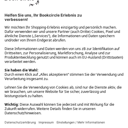
Ups! Da ist etwas schiefgelaufen. Bitte die Seite neu laden oder
nochmals versuchen.
Ups! Da ist etwas schiefgelaufen. Bitte die Seite neu laden oder