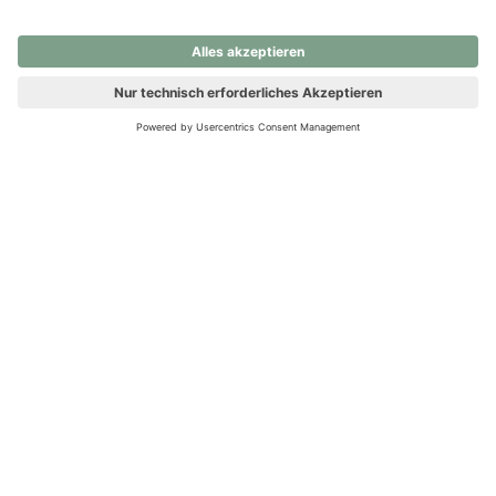
nochmals versuchen.
Ups! Da ist etwas schiefgelaufen. Bitte die Seite neu laden oder
nochmals versuchen.