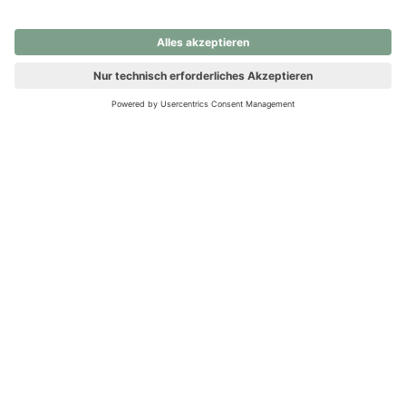
nochmals versuchen.
Ups! Da ist etwas schiefgelaufen. Bitte die Seite neu laden oder
nochmals versuchen.