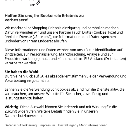
Ups! Da ist etwas schiefgelaufen. Bitte die Seite neu laden oder
nochmals versuchen.
Ups! Da ist etwas schiefgelaufen. Bitte die Seite neu laden oder