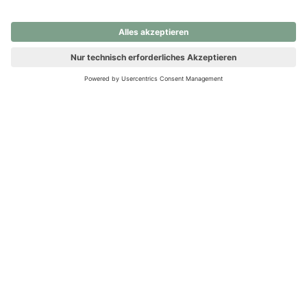
nochmals versuchen.
Ups! Da ist etwas schiefgelaufen. Bitte die Seite neu laden oder
nochmals versuchen.