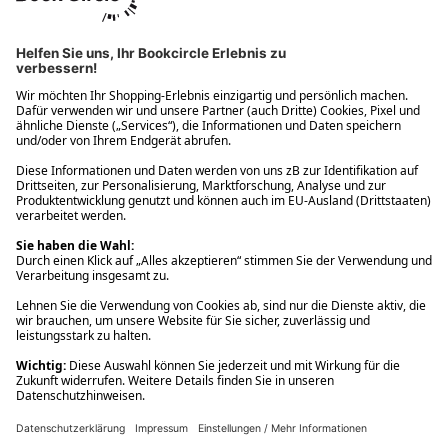
Ups! Da ist etwas schiefgelaufen. Bitte die Seite neu laden oder
nochmals versuchen.
Ups! Da ist etwas schiefgelaufen. Bitte die Seite neu laden oder