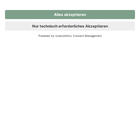
nochmals versuchen.
Ups! Da ist etwas schiefgelaufen. Bitte die Seite neu laden oder
nochmals versuchen.