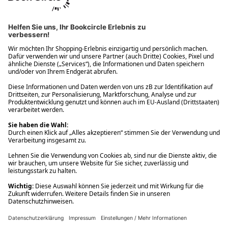
Ups! Da ist etwas schiefgelaufen. Bitte die Seite neu laden oder
nochmals versuchen.
Ups! Da ist etwas schiefgelaufen. Bitte die Seite neu laden oder