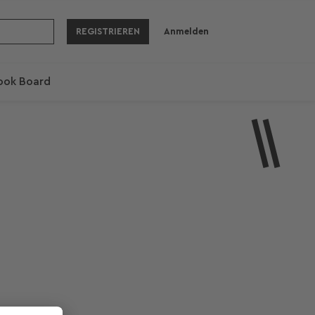
REGISTRIEREN
Anmelden
ook Board