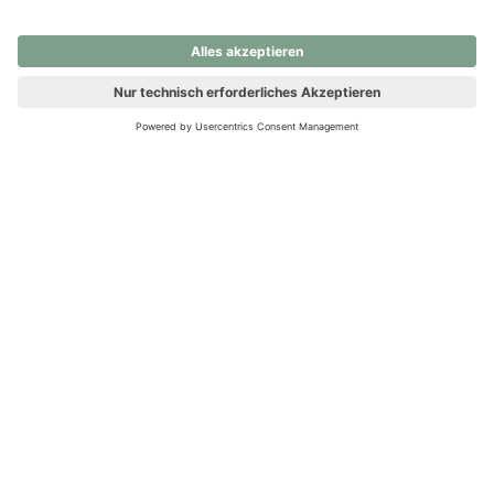
nochmals versuchen.
Ups! Da ist etwas schiefgelaufen. Bitte die Seite neu laden oder
nochmals versuchen.