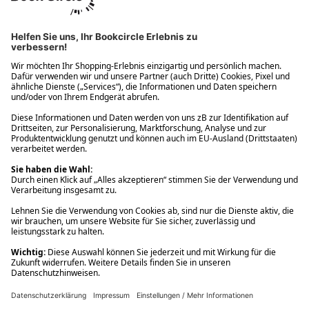
Ups! Da ist etwas schiefgelaufen. Bitte die Seite neu laden oder
nochmals versuchen.
Ups! Da ist etwas schiefgelaufen. Bitte die Seite neu laden oder