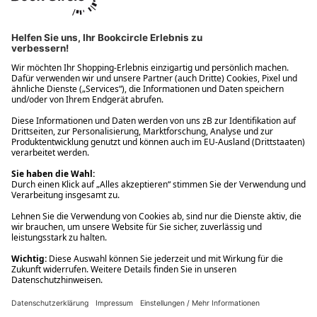
Ups! Da ist etwas schiefgelaufen. Bitte die Seite neu laden oder
nochmals versuchen.
Ups! Da ist etwas schiefgelaufen. Bitte die Seite neu laden oder