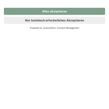
nochmals versuchen.
Ups! Da ist etwas schiefgelaufen. Bitte die Seite neu laden oder
nochmals versuchen.