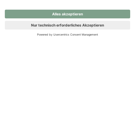
nochmals versuchen.
Ups! Da ist etwas schiefgelaufen. Bitte die Seite neu laden oder
nochmals versuchen.