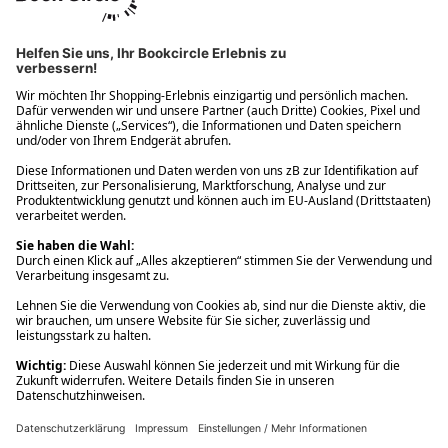
Ups! Da ist etwas schiefgelaufen. Bitte die Seite neu laden oder
nochmals versuchen.
Ups! Da ist etwas schiefgelaufen. Bitte die Seite neu laden oder