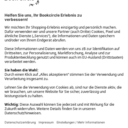
Ups! Da ist etwas schiefgelaufen. Bitte die Seite neu laden oder
nochmals versuchen.
Ups! Da ist etwas schiefgelaufen. Bitte die Seite neu laden oder