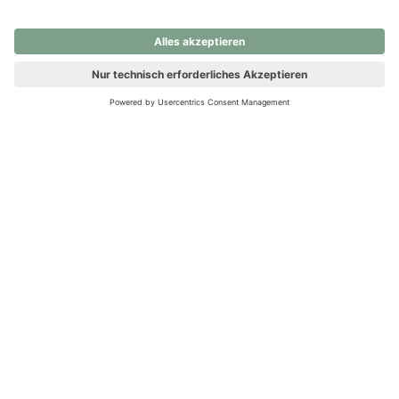
nochmals versuchen.
Ups! Da ist etwas schiefgelaufen. Bitte die Seite neu laden oder
nochmals versuchen.