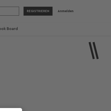
REGISTRIEREN
Anmelden
ook Board