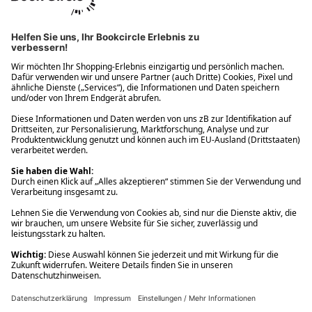
Ups! Da ist etwas schiefgelaufen. Bitte die Seite neu laden oder
nochmals versuchen.
Ups! Da ist etwas schiefgelaufen. Bitte die Seite neu laden oder