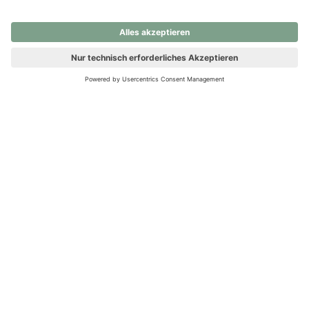
nochmals versuchen.
Ups! Da ist etwas schiefgelaufen. Bitte die Seite neu laden oder
nochmals versuchen.