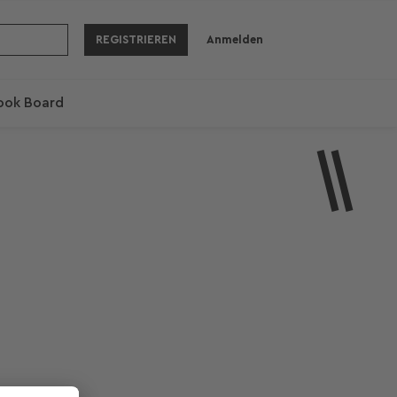
REGISTRIEREN
Anmelden
ook Board