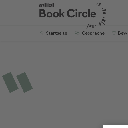
Startseite
Gespräche
Bew