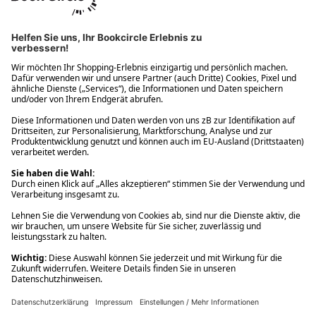
Ups! Da ist etwas schiefgelaufen. Bitte die Seite neu laden oder
nochmals versuchen.
Ups! Da ist etwas schiefgelaufen. Bitte die Seite neu laden oder