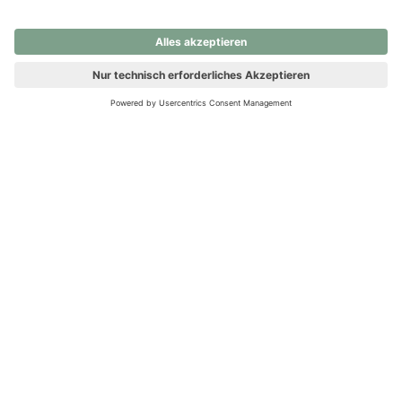
nochmals versuchen.
Ups! Da ist etwas schiefgelaufen. Bitte die Seite neu laden oder
nochmals versuchen.