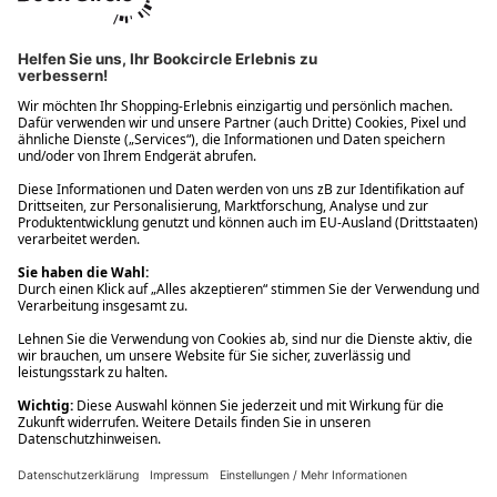
Ups! Da ist etwas schiefgelaufen. Bitte die Seite neu laden oder
nochmals versuchen.
Ups! Da ist etwas schiefgelaufen. Bitte die Seite neu laden oder