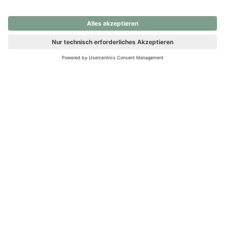
nochmals versuchen.
Ups! Da ist etwas schiefgelaufen. Bitte die Seite neu laden oder
nochmals versuchen.