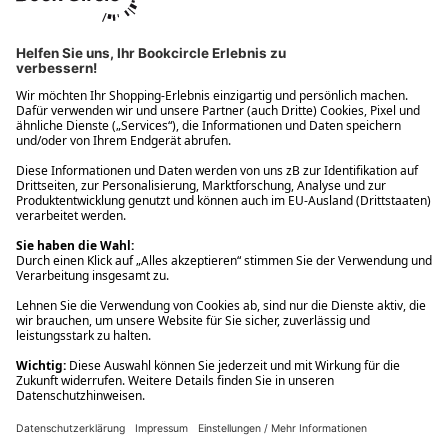
Ups! Da ist etwas schiefgelaufen. Bitte die Seite neu laden oder
nochmals versuchen.
Ups! Da ist etwas schiefgelaufen. Bitte die Seite neu laden oder