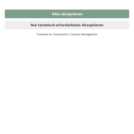
nochmals versuchen.
Ups! Da ist etwas schiefgelaufen. Bitte die Seite neu laden oder
nochmals versuchen.