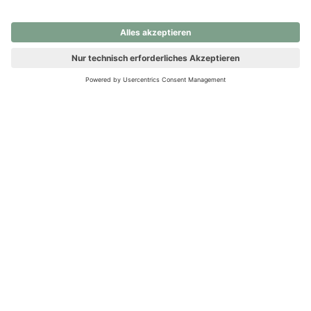
nochmals versuchen.
Ups! Da ist etwas schiefgelaufen. Bitte die Seite neu laden oder
nochmals versuchen.