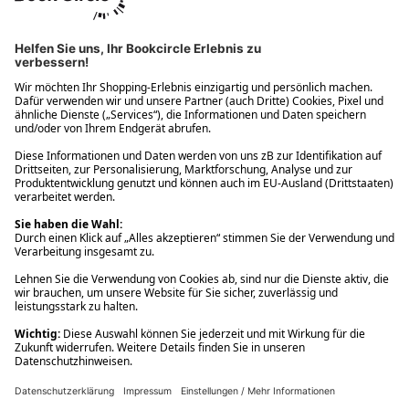
Ups! Da ist etwas schiefgelaufen. Bitte die Seite neu laden oder
nochmals versuchen.
Ups! Da ist etwas schiefgelaufen. Bitte die Seite neu laden oder