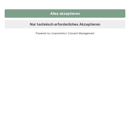
nochmals versuchen.
Ups! Da ist etwas schiefgelaufen. Bitte die Seite neu laden oder
nochmals versuchen.