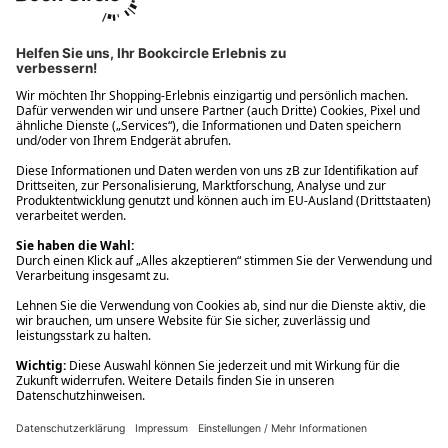
Ups! Da ist etwas schiefgelaufen. Bitte die Seite neu laden oder
nochmals versuchen.
Ups! Da ist etwas schiefgelaufen. Bitte die Seite neu laden oder