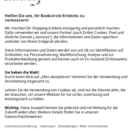
Ups! Da ist etwas schiefgelaufen. Bitte die Seite neu laden oder
nochmals versuchen.
Ups! Da ist etwas schiefgelaufen. Bitte die Seite neu laden oder