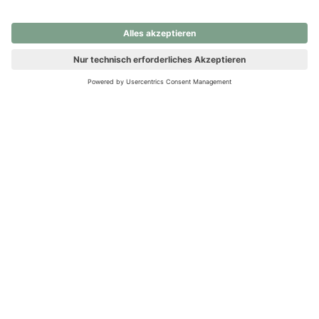
nochmals versuchen.
Ups! Da ist etwas schiefgelaufen. Bitte die Seite neu laden oder
nochmals versuchen.