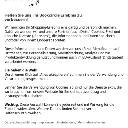
Ups! Da ist etwas schiefgelaufen. Bitte die Seite neu laden oder
nochmals versuchen.
Ups! Da ist etwas schiefgelaufen. Bitte die Seite neu laden oder