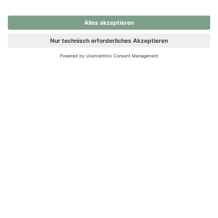
nochmals versuchen.
Ups! Da ist etwas schiefgelaufen. Bitte die Seite neu laden oder
nochmals versuchen.