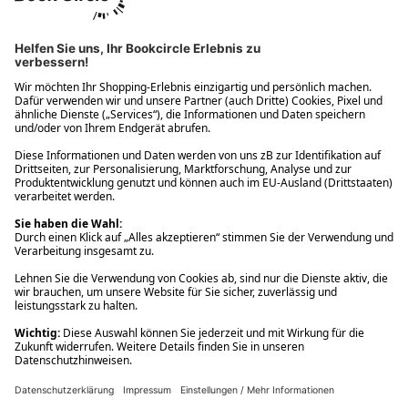
Ups! Da ist etwas schiefgelaufen. Bitte die Seite neu laden oder
nochmals versuchen.
Ups! Da ist etwas schiefgelaufen. Bitte die Seite neu laden oder