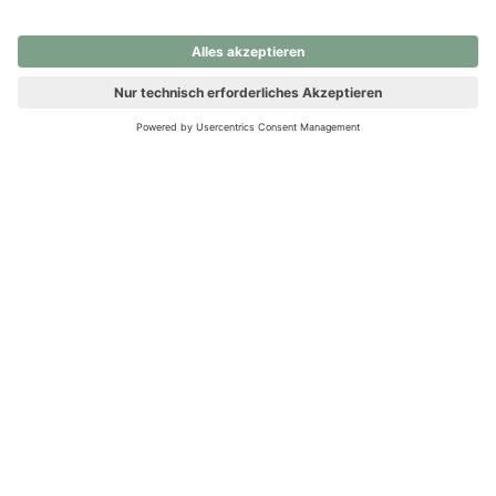
nochmals versuchen.
Ups! Da ist etwas schiefgelaufen. Bitte die Seite neu laden oder
nochmals versuchen.