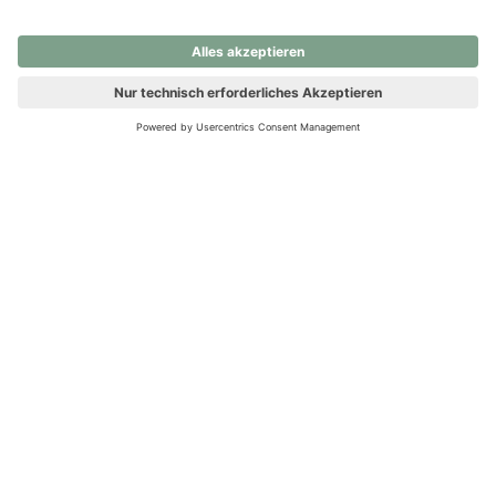
nochmals versuchen.
Ups! Da ist etwas schiefgelaufen. Bitte die Seite neu laden oder
nochmals versuchen.