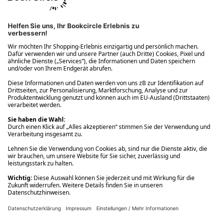
Ups! Da ist etwas schiefgelaufen. Bitte die Seite neu laden oder
nochmals versuchen.
Ups! Da ist etwas schiefgelaufen. Bitte die Seite neu laden oder